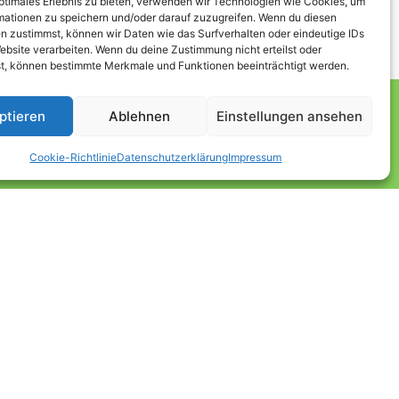
optimales Erlebnis zu bieten, verwenden wir Technologien wie Cookies, um
mationen zu speichern und/oder darauf zuzugreifen. Wenn du diesen
n zustimmst, können wir Daten wie das Surfverhalten oder eindeutige IDs
ebsite verarbeiten. Wenn du deine Zustimmung nicht erteilst oder
t, können bestimmte Merkmale und Funktionen beeinträchtigt werden.
ptieren
Ablehnen
Einstellungen ansehen
Menü
ag
Cookie-Richtlinie
Datenschutzerklärung
Impressum
Kontakt
Impressum
Datenschutzerklärung
Cookie-Richtlinie (EU)
en