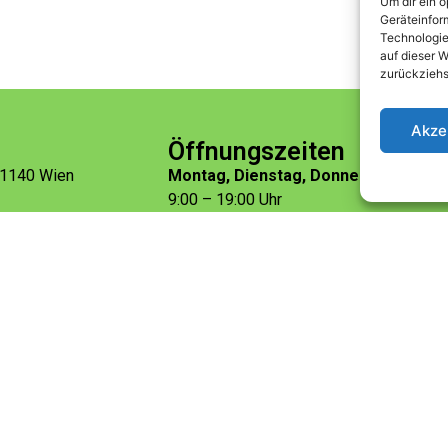
Um dir ein 
Geräteinfor
Technologie
auf dieser W
zurückziehs
Akze
Öffnungszeiten
, 1140 Wien
Montag, Dienstag, Donnerstag, Freit
9:00 – 19:00 Uhr
Mittwoch
et-breitensee.at
16:00 – 20:00 Uhr
Samstag
9:00 – 12:00 Uhr
 2026 Kleintierzentrum Breitensee Wien | Alle Rechte vorbehalt