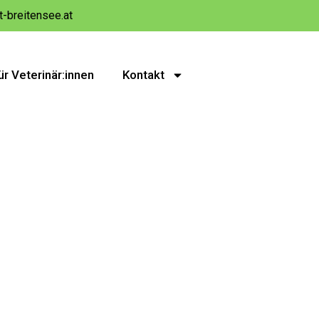
t-breitensee.at
ür Veterinär:innen
Kontakt