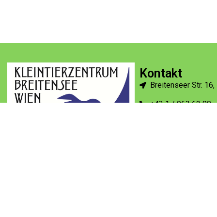
Kontakt
Breitenseer Str. 16
+43 1 / 963 62 00
kleintierzentrum@v
©