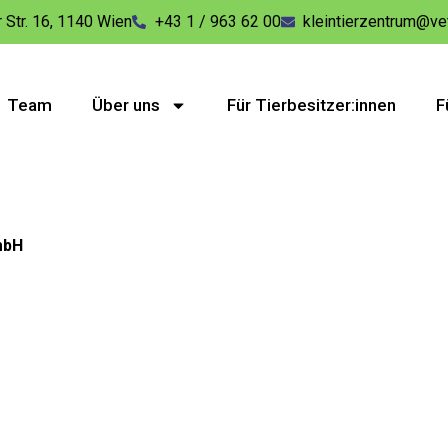
 Str. 16, 1140 Wien
+43 1 / 963 62 00
kleintierzentrum@ve
Team
Über uns
Für Tierbesitzer:innen
F
mbH